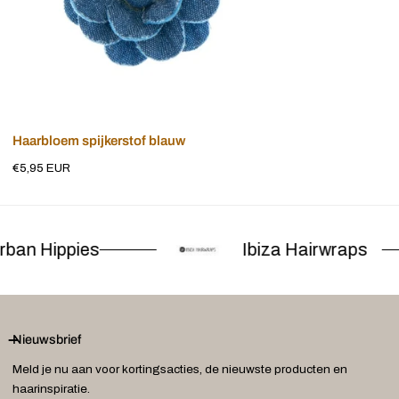
Voeg toe aan winkelwagen
Haarbloem spijkerstof blauw
Normale
€5,95 EUR
prijs
ban Hippies
Ibiza Hairwraps
Nieuwsbrief
Meld je nu aan voor kortingsacties, de nieuwste producten en
haarinspiratie.