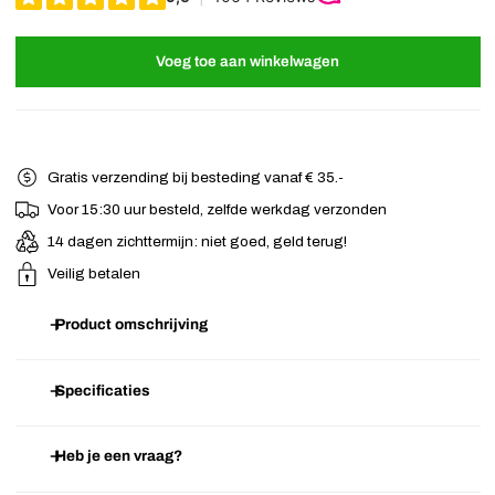
Voeg toe aan winkelwagen
Gratis verzending bij besteding vanaf € 35.-
Voor 15:30 uur besteld, zelfde werkdag verzonden
14 dagen zichttermijn: niet goed, geld terug!
Veilig betalen
Product omschrijving
Leuke spijkerstof haarbloem op alligator knipje. Zet een haarlok vast
Specificaties
met deze haarbloem of klem 'm in opgestoken haar. Deze haarbloem
kun je mooi combineren met je favoriete jeans of spijkerjasje.
Heb je een vraag?
Artikelnummer
F.13.02.2610