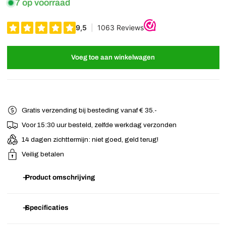
7 op voorraad
Voeg toe aan winkelwagen
Gratis verzending bij besteding vanaf € 35.-
Voor 15:30 uur besteld, zelfde werkdag verzonden
14 dagen zichttermijn: niet goed, geld terug!
Veilig betalen
Product omschrijving
Mooie stevige haarbloem fuchsia roos van imitatieleer. Aan de
Specificaties
achterzijde van deze haarbloem zit een alligator haarknipje. Deze