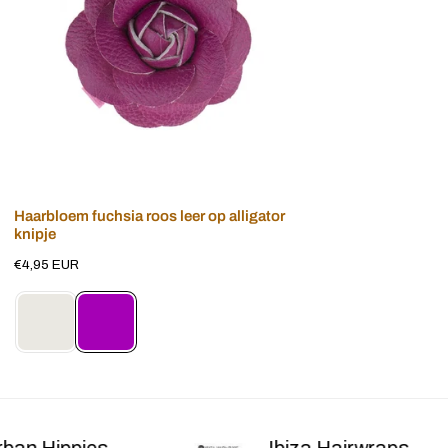
alligator
knipje
Voeg toe aan winkelwagen
Haarbloem fuchsia roos leer op alligator
knipje
Normale
€4,95 EUR
prijs