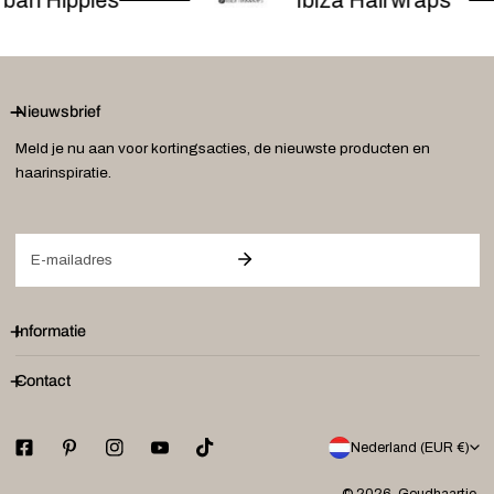
ban Hippies
Ibiza Hairwraps
Nieuwsbrief
Meld je nu aan voor kortingsacties, de nieuwste producten en
haarinspiratie.
E-
mail
Informatie
Contact
L
Nederland (EUR €)
a
© 2026,
Goudhaartje
.