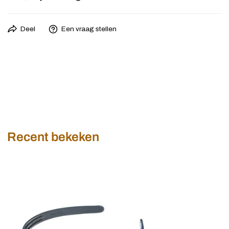
Afmeting
Haarbeugel: ca. 12 mm breed.
Bij Goudhaartje staan we altijd voor je klaar. 💛
Deel
Een vraag stellen
Prijs
Per stuk
Of je nu een vraag hebt over je bestelling, advies wilt over onze
Kleur
Blauw
haaraccessoires of hulp nodig hebt bij het maken van de juiste
keuze, we helpen je graag. Stuur ons een berichtje en je ontvangt zo
Materiaal
Kunststof
snel mogelijk een persoonlijk antwoord.
Stel je vraag gerust via
info@goudhaartje.nl
Instagram: stuur een DM naar @goudhaartje.nl
Recent bekeken
Donkerblauwe
glitter
diadeem