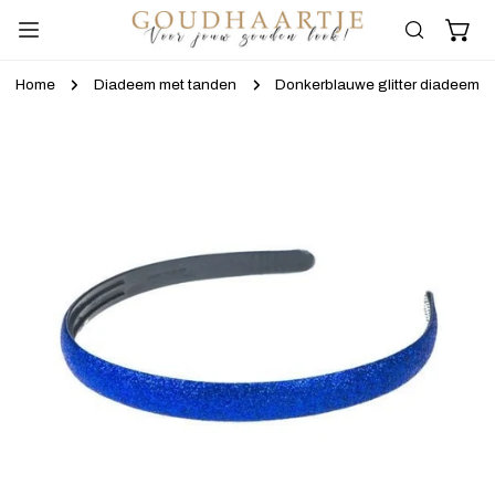
gaan naar artikel
Home
Diadeem met tanden
Donkerblauwe glitter diadeem
ar productinformatie
Haaraccessoires
Diademen
Haartools
Haarbanden
Haarborstels / Haarkammen
Haarbloemen
Styling
Merken
Haarclips
Waterspuiten/ Waterverstuivers
Ibiza Hairwraps
Gelegenheden
Haarelastiekjes
Infinity Braids
Haaraccessoires Bruid