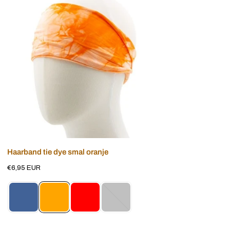
tie
dye
smal
oranje
Voeg toe aan winkelwagen
Haarband tie dye smal oranje
Normale
€6,95 EUR
prijs