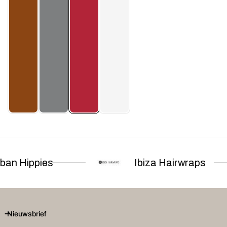
an Hippies
Ibiza Hairwraps
Nieuwsbrief