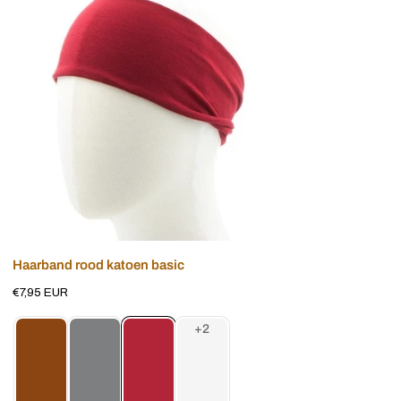
rood
katoen
basic
Voeg toe aan winkelwagen
Haarband rood katoen basic
Normale
€7,95 EUR
prijs