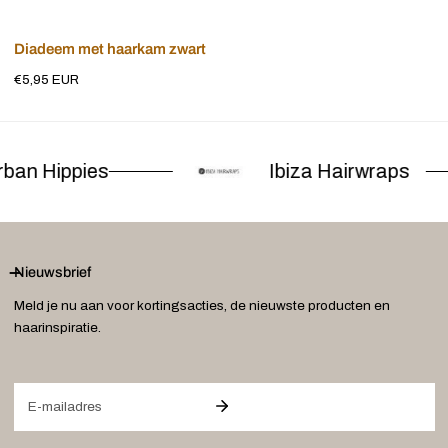
Voeg toe aan winkelwagen
Diadeem met haarkam zwart
Normale
€5,95 EUR
prijs
ban Hippies
Ibiza Hairwraps
Nieuwsbrief
Meld je nu aan voor kortingsacties, de nieuwste producten en
haarinspiratie.
E-
mail