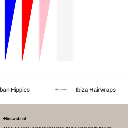
an Hippies
Ibiza Hairwraps
Nieuwsbrief