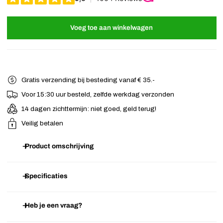
Voeg toe aan winkelwagen
Gratis verzending bij besteding vanaf € 35.-
Voor 15:30 uur besteld, zelfde werkdag verzonden
14 dagen zichttermijn: niet goed, geld terug!
Veilig betalen
Product omschrijving
Mooie
bananenklem
die aan de buitenzijde groen gevlekt is.
Specificaties
Doordat deze banenklem bestaat uit twee lagen kunststof, is deze
extra stevig. Zet in een handomdraai je haar (gedeeltelijk) vast met
Heb je een vraag?
Artikelnummer
A.02.07.2367
deze bananenklem!