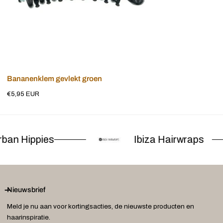
Voeg toe aan winkelwagen
Bananenklem gevlekt groen
Normale
€5,95 EUR
prijs
ban Hippies
Ibiza Hairwraps
Nieuwsbrief
Meld je nu aan voor kortingsacties, de nieuwste producten en
haarinspiratie.